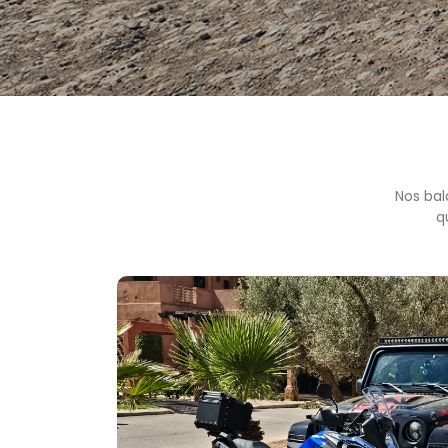
Nos bal
q