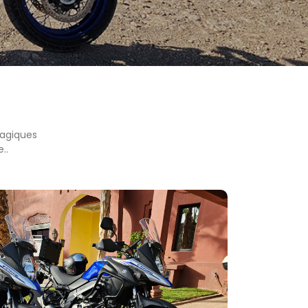
magiques
..