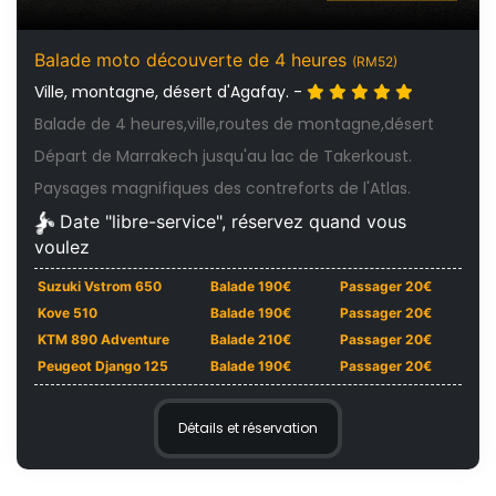
Balade moto découverte de 4 heures
(RM52)
Ville, montagne, désert d'Agafay. -
Balade de 4 heures,ville,routes de montagne,désert
Départ de Marrakech jusqu'au lac de Takerkoust.
Paysages magnifiques des contreforts de l'Atlas.
Date "libre-service", réservez quand vous
voulez
Suzuki Vstrom 650
Balade 190€
Passager 20€
Kove 510
Balade 190€
Passager 20€
KTM 890 Adventure
Balade 210€
Passager 20€
Peugeot Django 125
Balade 190€
Passager 20€
Détails et réservation