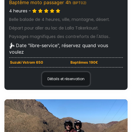
Baptême moto passager 4h
(BPT02)
4 heures -
Belle balade de 4 heures, ville, montagne, désert.
Départ pour aller au lac de Lalla Takerkoust.
Paysages magnifiques des contreforts de l'Atlas..
Date "libre-service", réservez quand vous
voulez
Suzuki Vstrom 650
Baptêmes 190€
Détails et réservation