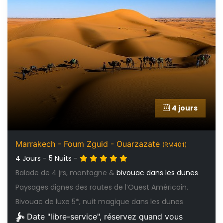
4 jours
Marrakech - Foum Zguid - Ouarzazate
(RM401)
4 Jours - 5 Nuits -
Balade de 4 jrs, montagne &
bivouac dans les dunes
Paysages dignes des routes de l’Ouest Américain.
Bivouac de luxe 5*, nuit magique dans les dunes
Date "libre-service", réservez quand vous