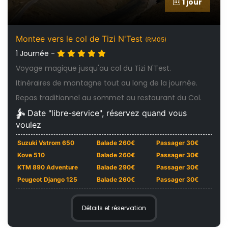
1 jour
Montee vers le col de Tizi N'Test
(RM05)
1 Journée -
Voyage magique jusqu'au col du Tizi N'Test.
Itinéraires de montagne tout au long de la journée.
Repas traditionnel au sommet au restaurant du Col.
Date "libre-service", réservez quand vous
voulez
Suzuki Vstrom 650
Balade 260€
Passager 30€
Kove 510
Balade 260€
Passager 30€
KTM 890 Adventure
Balade 290€
Passager 30€
Peugeot Django 125
Balade 260€
Passager 30€
Détails et réservation