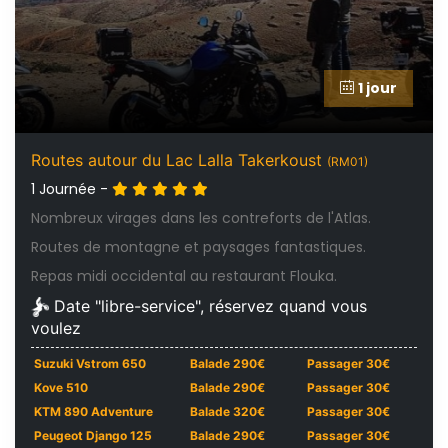
1 jour
Routes autour du Lac Lalla Takerkoust
(RM01)
1 Journée -
Nombreux virages dans les contreforts de l'Atlas.
Routes de montagne et paysages fantastiques.
Repas midi occidental au restaurant Flouka.
Date "libre-service", réservez quand vous
voulez
Suzuki Vstrom 650
Balade 290€
Passager 30€
Kove 510
Balade 290€
Passager 30€
KTM 890 Adventure
Balade 320€
Passager 30€
Peugeot Django 125
Balade 290€
Passager 30€