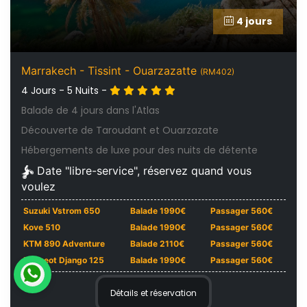
4 jours
Marrakech - Tissint - Ouarzazatte
(RM402)
4 Jours - 5 Nuits -
Balade de 4 jours dans l'Atlas
Découverte de Taroudant et Ouarzazate
Hébergements de luxe pour des nuits de détente
Date "libre-service", réservez quand vous
voulez
Suzuki Vstrom 650
Balade 1990€
Passager 560€
Kove 510
Balade 1990€
Passager 560€
KTM 890 Adventure
Balade 2110€
Passager 560€
Peugeot Django 125
Balade 1990€
Passager 560€
Détails et réservation