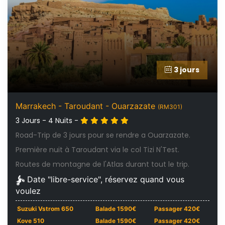
3 jours
Marrakech - Taroudant - Ouarzazate
(RM301)
3 Jours - 4 Nuits -
Road-Trip de 3 jours pour se rendre a Ouarzazate.
Première nuit à Taroudant via le col Tizi N'Test.
Routes de montagne de l'Atlas durant tout le trip.
Date "libre-service", réservez quand vous
voulez
Suzuki Vstrom 650
Balade 1590€
Passager 420€
Kove 510
Balade 1590€
Passager 420€