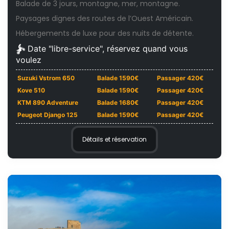
Balade de 3 jours, montagne, mer, montagne.
Paysages dignes des routes de l’Ouest Américain.
Hébergements de luxe pour des nuits de détente.
Date "libre-service", réservez quand vous
voulez
Suzuki Vstrom 650
Balade 1590€
Passager 420€
Kove 510
Balade 1590€
Passager 420€
KTM 890 Adventure
Balade 1680€
Passager 420€
Peugeot Django 125
Balade 1590€
Passager 420€
Détails et réservation