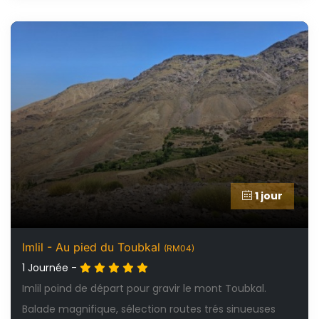
1 jour
Imlil - Au pied du Toubkal
(RM04)
1 Journée -
Imlil poind de départ pour gravir le mont Toubkal.
Balade magnifique, sélection routes trés sinueuses