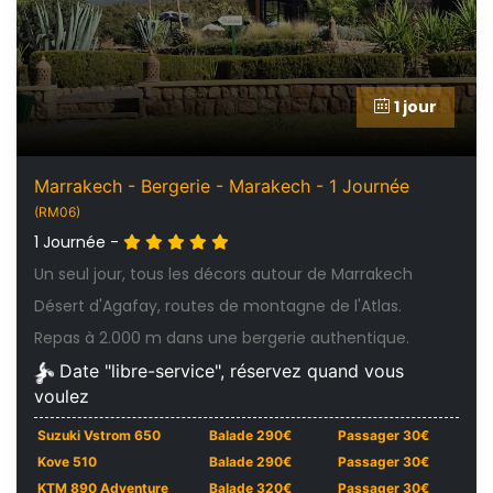
1 jour
Marrakech - Bergerie - Marakech - 1 Journée
(RM06)
1 Journée -
Un seul jour, tous les décors autour de Marrakech
Désert d'Agafay, routes de montagne de l'Atlas.
Repas à 2.000 m dans une bergerie authentique.
Date "libre-service", réservez quand vous
voulez
Suzuki Vstrom 650
Balade 290€
Passager 30€
Kove 510
Balade 290€
Passager 30€
KTM 890 Adventure
Balade 320€
Passager 30€