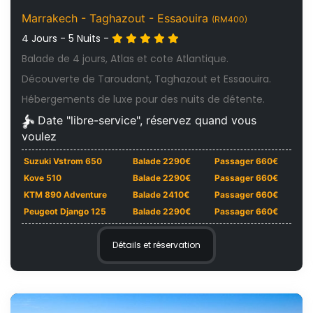
Marrakech - Taghazout - Essaouira
(RM400)
4 Jours - 5 Nuits -
Balade de 4 jours, Atlas et cote Atlantique.
Découverte de Taroudant, Taghazout et Essaouira.
Hébergements de luxe pour des nuits de détente.
Date "libre-service", réservez quand vous
voulez
Suzuki Vstrom 650
Balade 2290€
Passager 660€
Kove 510
Balade 2290€
Passager 660€
KTM 890 Adventure
Balade 2410€
Passager 660€
Peugeot Django 125
Balade 2290€
Passager 660€
Détails et réservation