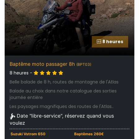
8 heures
Baptême moto passager 8h
(BPT03)
8 heures -
Belle balade de 8 h, routes de montagne de l'Atlas
Balade au choix dans notre catalogue des sorties
journée entière
Les paysages magnifiques des routes de l'Atlas..
Date "libre-service", réservez quand vous
voulez
Suzuki Vstrom 650
Baptêmes 260€