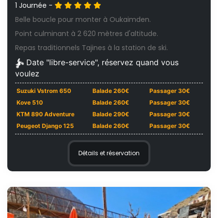
1 Journée -
Belle boucle pour monter à Oukaimden.
Point culminant à 2 620 mètres d'altitude.
Repas traditionnels Tajines à la station de ski.
Date "libre-service", réservez quand vous
voulez
Suzuki Vstrom 650
Balade 260€
Passager 30€
Kove 510
Balade 260€
Passager 30€
KTM 890 Adventure
Balade 290€
Passager 30€
Peugeot Django 125
Balade 260€
Passager 30€
Détails et réservation