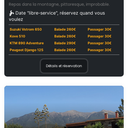
Repas dans la montagne, pittoresque, improbable.
Date "libre-service", réservez quand vous
voulez
Suzuki Vstrom 650
Balade 260€
Passager 30€
Kove 510
Balade 260€
Passager 30€
KTM 890 Adventure
Balade 290€
Passager 30€
Peugeot Django 125
Balade 260€
Passager 30€
Détails et réservation