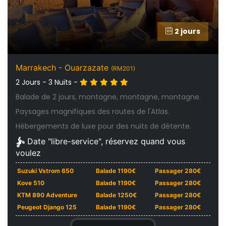
2 jours
Marrakech - Ouarzazate
(RM201)
2 Jours - 3 Nuits -
Balade de 2 jours, montagne, montagne, montagne.
Paysages magnifiques des routes de l'Atlas.
Hébergements de luxe pour des nuits de détente.
Date "libre-service", réservez quand vous
voulez
Suzuki Vstrom 650
Balade 1190€
Passager 280€
Kove 510
Balade 1190€
Passager 280€
KTM 890 Adventure
Balade 1250€
Passager 280€
Peugeot Django 125
Balade 1190€
Passager 280€