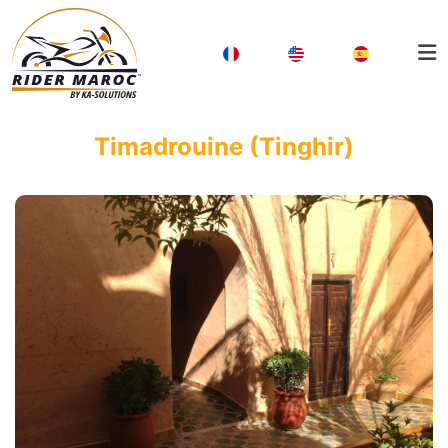
Timadrouine (Tinghir)